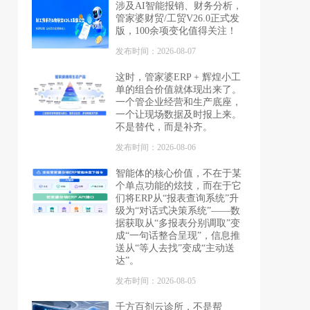
涉及AI智能报销、财务分析，
管家婆财贸/工贸V26.0正式发
版，100余项变化值得关注！
发布时间：2026-08-07
这时，管家婆ERP + 辉煌小工
单的组合价值就体现出来了。
一个管企业经营和生产底座，
一个让现场数据及时报上来。
不是替代，而是补齐。
发布时间：2026-08-06
智能体的核心价值，不在于某
个单点功能的炫技，而在于它
们将ERP从“报表查询系统”升
级为“对话式决策系统”——数
据获取从“多报表分别调取”变
成“一句话整合呈现”，信息推
送从“等人去找”变成“主动送
达”。
发布时间：2026-08-05
千方百剂云诊所，不是帮